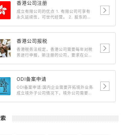
香港公司注册
成立有限公司的优点 1. 有限公司可享有
永久延续性，可世代经营。 2. 股东的私
人债务，不会牵涉入有限公司持有之物业
及财产。 3. 有限公司有法定文件，保障
各股东(投资者)之权益，因此较容易集合
资金。 4. 成立有限公司后，中国、台湾
香港公司报税
及外国人仕向人民入境署申请来香港的商
香港税务法规定，香港公司需要每年对税
务签証将获优先考虑。 5. 有限公司的债
务进行申报，新注册的公司，要求在公司
务有限，经营生意上的风险，一概不会牵
成立后第18个月开始报税，届时新公司会
连股东私人之物业与财产。 6. 由于有法
收到来自税务局寄送来的税单。此后，香
例保障，因此不会出现多个一间完全相同
港公司每年需要申报一次税务情况。
名称的有限公司，以免被人假冒或讹骗。
ODI备案申请
7. 以有限公司经营业务，可以给与客户、
供应商及银行良好印象，有助业务发展。
ODI备案申请:国内企业需要开拓境外业务
成立有限公司的税务优惠 1. 可全数扣除
成立境外子公司情况下，境外公司需要国
支出，例如娱乐费、车费和旅游费。 2.
内主体公司输送资金到境外做为运营、开
董事 (东主) 及其配偶之薪金可作为支出
拓市场、投资项目等目的时候就需要到境
扣除。 3. 以有限公司营业，海外来源之
外投资备案。 主要目的就是向商务部发改
营利是无需缴付利得税。 4. 利用有限公
委发起申请对这笔资金的汇出做合规合法
搜索
司转让楼宇，可省回大笔之利得税、印花
化说明。
税及律师费。 5. 利得税的税率是16.5%
(扣除全部经营费用，纯利润)，差不多是