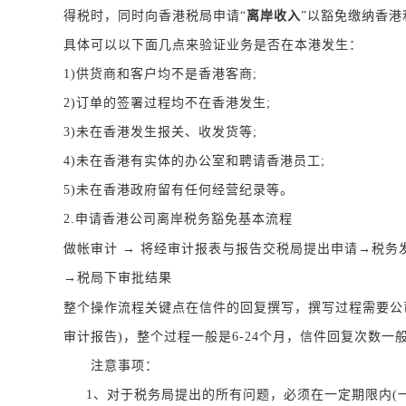
离岸收入
得税时，同时向香港税局申请“
”以豁免缴纳香港
具体可以以下面几点来验证业务是否在本港发生：
1)供货商和客户均不是香港客商;
2)订单的签署过程均不在香港发生;
3)未在香港发生报关、收发货等;
4)未在香港有实体的办公室和聘请香港员工;
5)未在香港政府留有任何经营纪录等。
2.
申请香港公司离岸税务豁免基本流程
做帐审计
→ 将经审计报表与报告交税局提出申请→税务
→税局下审批结果
整个操作流程关键点在信件的回复撰写，撰写过程需要公
审计报告)，整个过程一般是6-24个月，信件回复次数一般
注意事项：
1、对于税务局提出的所有问题，必须在一定期限内(一