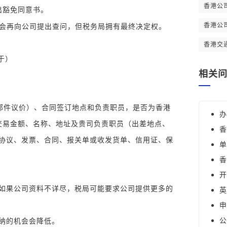
香港公
出豁免同意书。
香港公
不会再向公司提出查问，但税务局拥有最终决定权。
香港交
于）
相关
如邮件议价）、合同签订地点和负责职员，是否为香港
办
交易金额、名称、地址及贵司负责职员（出差地点、
香
协议、发票、合同、报关单或收发货单、信用证、保
单
香
开
如果公司资料不详尽，税局可能要求公司提供更多的
英
申
公
纳的机会会降低。