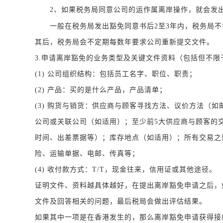
2、如果税务局同意公司的运作属离岸操作，就会发
一般在税务局发出豁免同意书后
2至3年内，税务局
其后，税务局会不定期每数年要求公司重新提交文件。
3.
申请离岸豁免的业务类型及关键文件资料（包括但不限
(1) 公司组织结构：包括员工名字、职位、职责；
(2) 产品：买的是什么产品，产品清单；
(3) 购货与销货：供应商与顾客寻找方法、议价方法（
公司或关联公司（如适用）；至少前5大供应商与顾客的
时间、出差票据等）；库存地点（如适用）；所有交易之
险、运输单据、电邮、传真等；
(4) 收付款方式：T/T，现金往来，信用证或其他途径。
证明文件、资料越具体越好，在提出离岸豁免申请之后，
文件及回答相关的问题，最后税局会做出评估结果。
如果其中一项是在香港发生的，那么离岸豁免申请获得接