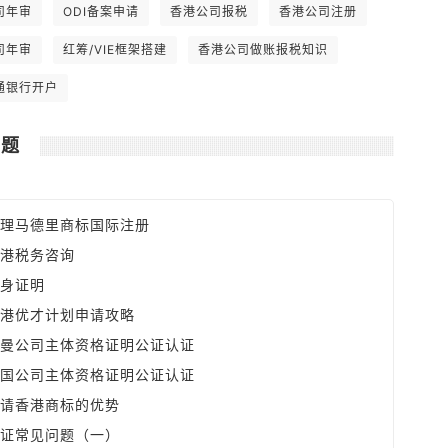
全球最低。 6. 可全数扣除支出如楼宇和
司年审
ODI备案申请
香港公司报税
香港公司注册
汽车之分期供款利息，及可享有固定资产
之折旧免税额。
司年审
红筹/VIE框架搭建
香港公司做账报税知识
通银行开户
问题
理马德里商标国际注册
港税务咨询
身证明
港优才计划申请攻略
曼公司主体资格证明公证认证
国公司主体资格证明公证认证
请香港商标的优势
证常见问题（一）