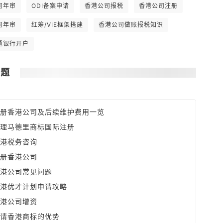
全球最低。 6. 可全数扣除支出如楼宇和
司年审
ODI备案申请
香港公司报税
香港公司注册
汽车之分期供款利息，及可享有固定资产
之折旧免税额。
司年审
红筹/VIE框架搭建
香港公司做账报税知识
通银行开户
问题
册香港公司及后续维护费用一览
理马德里商标国际注册
港税务咨询
册香港公司
港公司常见问题
港优才计划申请攻略
港公司增资
请香港商标的优势