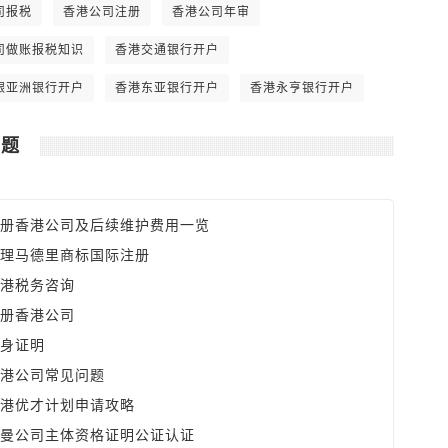
全球最低。 6. 可全数扣除支出如楼宇和
司报税
香港公司注册
香港公司年审
汽车之分期供款利息，及可享有固定资产
之折旧免税额。
司做账报税知识
香港交通银行开户
银亚洲银行开户
香港东亚银行开户
香港永亨银行开户
问题
册香港公司及后续维护费用一览
理马德里商标国际注册
港税务咨询
册香港公司
身证明
港公司常见问题
港优才计划申请攻略
曼公司主体资格证明公证认证