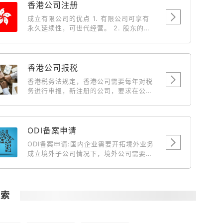
香港公司注册
成立有限公司的优点 1. 有限公司可享有
永久延续性，可世代经营。 2. 股东的私
人债务，不会牵涉入有限公司持有之物业
及财产。 3. 有限公司有法定文件，保障
各股东(投资者)之权益，因此较容易集合
资金。 4. 成立有限公司后，中国、台湾
香港公司报税
及外国人仕向人民入境署申请来香港的商
香港税务法规定，香港公司需要每年对税
务签証将获优先考虑。 5. 有限公司的债
务进行申报，新注册的公司，要求在公司
务有限，经营生意上的风险，一概不会牵
成立后第18个月开始报税，届时新公司会
连股东私人之物业与财产。 6. 由于有法
收到来自税务局寄送来的税单。此后，香
例保障，因此不会出现多个一间完全相同
港公司每年需要申报一次税务情况。
名称的有限公司，以免被人假冒或讹骗。
ODI备案申请
7. 以有限公司经营业务，可以给与客户、
供应商及银行良好印象，有助业务发展。
ODI备案申请:国内企业需要开拓境外业务
成立有限公司的税务优惠 1. 可全数扣除
成立境外子公司情况下，境外公司需要国
支出，例如娱乐费、车费和旅游费。 2.
内主体公司输送资金到境外做为运营、开
董事 (东主) 及其配偶之薪金可作为支出
拓市场、投资项目等目的时候就需要到境
扣除。 3. 以有限公司营业，海外来源之
外投资备案。 主要目的就是向商务部发改
营利是无需缴付利得税。 4. 利用有限公
委发起申请对这笔资金的汇出做合规合法
搜索
司转让楼宇，可省回大笔之利得税、印花
化说明。
税及律师费。 5. 利得税的税率是16.5%
(扣除全部经营费用，纯利润)，差不多是