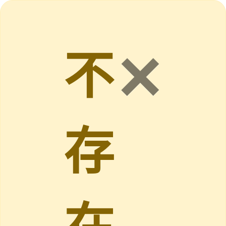
×
不
存